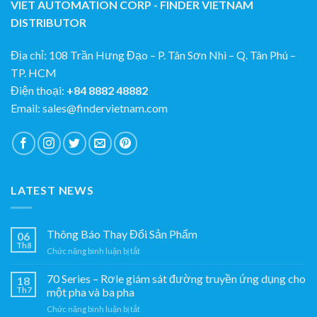
gian.
VIET AUTOMATION CORP - FINDER VIETNAM
pha
DISTRIBUTOR
Địa chỉ: 108 Trần Hưng Đạo – P. Tân Sơn Nhì – Q. Tân Phú –
TP. HCM
Điện thoại:
+84 8882 48882
Email: sales@findervietnam.com
LATEST NEWS
Thông Báo Thay Đổi Sản Phẩm
06
Th8
ở
Chức năng bình luận bị tắt
Thông
Báo
70 Series – Rơle giám sát đường truyền ứng dụng cho
18
Thay
Th7
một pha và ba pha
Đổi
ở
Chức năng bình luận bị tắt
Sản