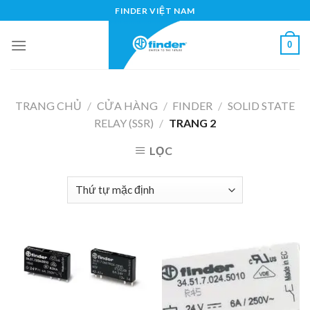
Skip
FINDER VIỆT NAM
to
content
0
TRANG CHỦ
/
CỬA HÀNG
/
FINDER
/
SOLID STATE
RELAY (SSR)
/
TRANG 2
LỌC