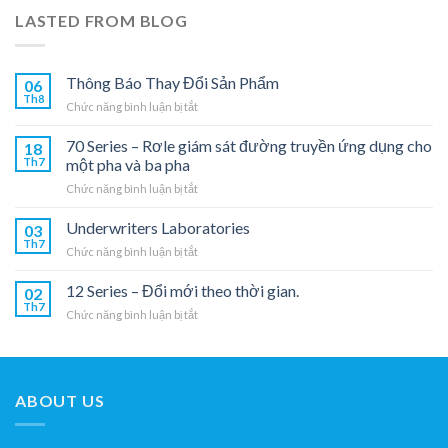
LASTED FROM BLOG
Thông Báo Thay Đổi Sản Phẩm
06
Th8
ở
Chức năng bình luận bị tắt
Thông
Báo
70 Series – Rơle giám sát đường truyền ứng dụng cho
18
Thay
Th7
một pha và ba pha
Đổi
ở
Chức năng bình luận bị tắt
Sản
70
Phẩm
Series
Underwriters Laboratories
03
–
Th7
ở
Chức năng bình luận bị tắt
Rơle
Underwriters
giám
Laboratories
12 Series – Đổi mới theo thời gian.
sát
02
Th7
đường
ở
Chức năng bình luận bị tắt
truyền
12
ứng
Series
dụng
–
cho
Đổi
một
ABOUT US
mới
pha
theo
và
thời
ba