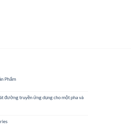
ản Phẩm
g
sát đường truyền ứng dụng cho một pha và
m
es
ries