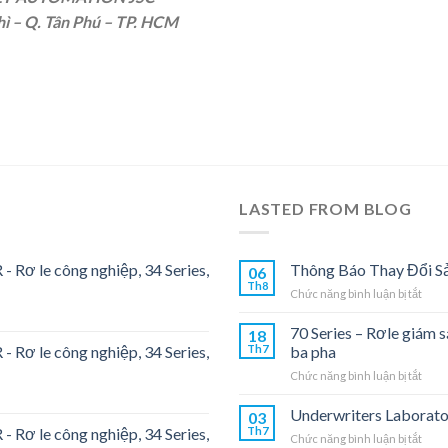
hì – Q. Tân Phú – TP. HCM
LASTED FROM BLOG
- Rơ le công nghiệp, 34 Series,
Thông Báo Thay Đổi S
06
Th8
ở
Chức năng bình luận bị tắt
Thôn
Báo
70 Series – Rơle giám 
18
Thay
- Rơ le công nghiệp, 34 Series,
Th7
ba pha
Đổi
ở
Chức năng bình luận bị tắt
Sản
70
Phẩ
Seri
Underwriters Laborato
03
–
- Rơ le công nghiệp, 34 Series,
Th7
ở
Chức năng bình luận bị tắt
Rơle