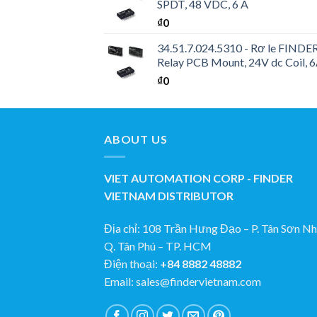
SPDT, 48 VDC, 6 A
₫
0
34.51.7.024.5310 - Rơ le FINDER 
Relay PCB Mount, 24V dc Coil, 
₫
0
ABOUT US
VIET AUTOMATION CORP - FINDER
VIETNAM DISTRIBUTOR
Địa chỉ: 108 Trần Hưng Đạo – P. Tân Sơn Nhi
Q. Tân Phú – TP. HCM
Điện thoại:
+84 8882 48882
Email: sales@findervietnam.com