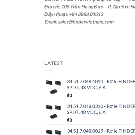
Địa chỉ: 108 Trần Hưng Đạo – P. Tân Sơn N
Điện thoại: +84 8888 01012
Email: sales@findervietnam.com
LATEST
34.51.7.048.4010 - Rơ le FINDER 
SPDT, 48 VDC, 6 A
₫
0
34.51.7.048.0310 - Rơ le FINDER 
SPDT, 48 VDC, 6 A
₫
0
34.51.7.048.0019 - Rơ le FINDER 