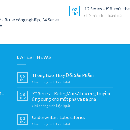
Unde
giám
Labo
12 Series – Đổi mới the
sát
02
Th7
đườn
ở
Chức năng bình luận bị tắt
truy
- Rơ le công nghiệp, 34 Series
12
ứng
6A
Seri
dụng
–
cho
Đổi
một
mới
pha
theo
và
thời
ba
gian.
LATEST NEWS
pha
Thông Báo Thay Đổi Sản Phẩm
06
Th8
ở
Chức năng bình luận bị tắt
Thông
Báo
70 Series – Rơle giám sát đường truyền
̀ –
18
Thay
Th7
ứng dụng cho một pha và ba pha
Đổi
ở
Chức năng bình luận bị tắt
Sản
70
Phẩm
Series
Underwriters Laboratories
03
–
Th7
ở
Chức năng bình luận bị tắt
Rơle
Underwriters