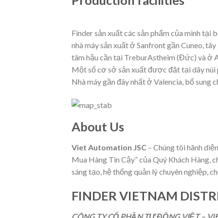
Production facilities
Finder sản xuất các sản phẩm của mình tại b
nhà máy sản xuất ở Sanfront gần Cuneo, tây
tâm hậu cần tại TreburAstheim (Đức) và ở 
Một số cơ sở sản xuất được đặt tại dãy núi
Nhà máy gần đây nhất ở Valencia, bổ sung ch
About Us
Viet Automation JSC
– Chúng tôi hãnh diệ
Mua Hàng Tin Cậy” của Quý Khách Hàng, chú
sáng tạo, hệ thống quản lý chuyên nghiệp, c
FINDER VIETNAM DIST
CÔNG TY CỔ PHẦN TỰ ĐỘNG VIỆT – VI