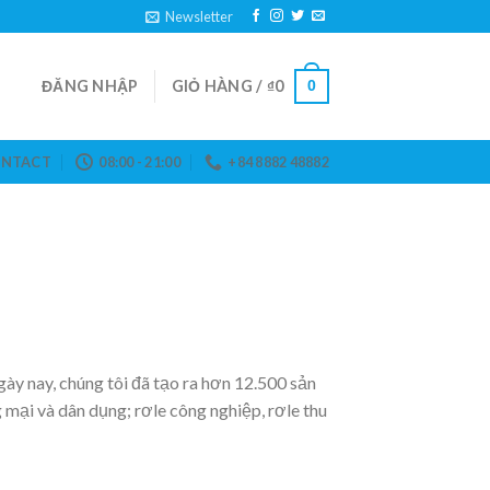
Newsletter
ĐĂNG NHẬP
GIỎ HÀNG /
₫
0
0
NTACT
08:00 - 21:00
+84 8882 48882
ày nay, chúng tôi đã tạo ra hơn 12.500 sản
ại và dân dụng; rơle công nghiệp, rơle thu