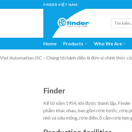
Skip
FINDER VIỆT NAM
to
content
Home
Products
Who We Are
Viet Automation JSC – Chúng tôi hãnh diện là đơn vị chính thức 
Finder
Kể từ năm 1954, khi được thành lập, Finder 
phẩm khác nhau, bao gồm rơle bước, rơle ph
nhỏ và siêu mỏng, rơle điện, ổ cắm rơle hẹn 