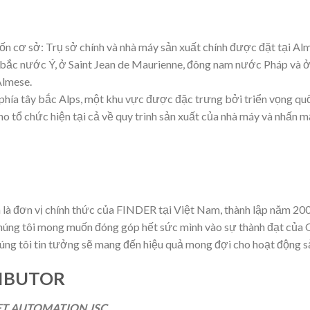
ốn cơ sở: Trụ sở chính và nhà máy sản xuất chính được đặt tại Alme
 bắc nước Ý, ở Saint Jean de Maurienne, đông nam nước Pháp và ở 
Almese.
 phía tây bắc Alps, một khu vực được đặc trưng bởi triển vọng quố
o tổ chức hiện tại cả về quy trình sản xuất của nhà máy và nhấn 
n là đơn vị chính thức của FINDER tại Việt Nam, thành lập năm 20
ng tôi mong muốn đóng góp hết sức mình vào sự thành đạt của Q
húng tôi tin tưởng sẽ mang đến hiệu quả mong đợi cho hoạt động s
RIBUTOR
ET AUTOMATION JSC