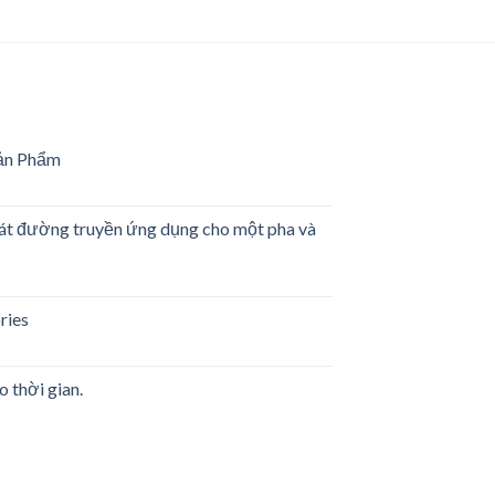
ản Phẩm
g
sát đường truyền ứng dụng cho một pha và
m
es
ries
rwriters
ratories
o thời gian.
g
ền
es