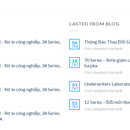
LASTED FROM BLOG
- Rơ le công nghiệp, 34 Series,
Thông Báo Thay Đổi S
06
Th8
ở
Chức năng bình luận bị tắt
Thôn
Báo
70 Series – Rơle giám 
18
Thay
- Rơ le công nghiệp, 34 Series,
Th7
ba pha
Đổi
ở
Chức năng bình luận bị tắt
Sản
70
Phẩ
Seri
Underwriters Laborato
03
–
- Rơ le công nghiệp, 34 Series,
Th7
ở
Chức năng bình luận bị tắt
Rơle
Unde
giám
Labo
12 Series – Đổi mới the
sát
02
Th7
đườn
ở
Chức năng bình luận bị tắt
truy
- Rơ le công nghiệp, 34 Series
12
ứng
6A
Seri
dụng
–
cho
Đổi