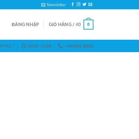
Newsletter
ĐĂNG NHẬP
GIỎ HÀNG /
₫
0
0
NTACT
08:00 - 21:00
+84 8882 48882