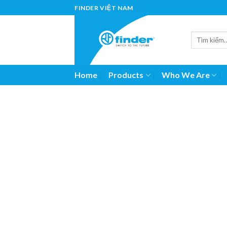
Skip
FINDER VIỆT NAM
to
content
Home
Products
Who We Are