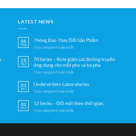
một
mới
pha
theo
và
thời
ba
gian.
LATEST NEWS
pha
Thông Báo Thay Đổi Sản Phẩm
06
Th8
ở
Chức năng bình luận bị tắt
Thông
Báo
70 Series – Rơle giám sát đường truyền
̀ –
18
Thay
Th7
ứng dụng cho một pha và ba pha
Đổi
ở
Chức năng bình luận bị tắt
Sản
70
Phẩm
Series
Underwriters Laboratories
03
–
Th7
ở
Chức năng bình luận bị tắt
Rơle
Underwriters
giám
Laboratories
12 Series – Đổi mới theo thời gian.
sát
02
Th7
đường
ở
Chức năng bình luận bị tắt
truyền
12
ứng
Series
dụng
–
cho
Đổi
một
mới