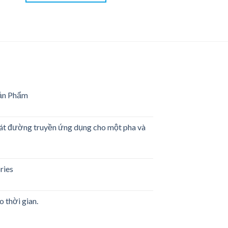
ản Phẩm
g
sát đường truyền ứng dụng cho một pha và
m
es
ries
rwriters
ratories
o thời gian.
g
ền