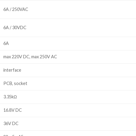
6A / 250VAC
6A / 30VDC
6A
max 220V DC, max 250V AC
interface
PCB, socket
3.35kΩ
16.8V DC
36V DC