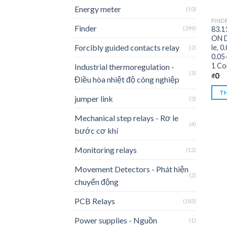
Energy meter
(10)
FIND
Finder
(299)
83.1
ON D
Forcibly guided contacts relay
le, 0
(2)
0.05
1 Co
Industrial thermoregulation -
(3)
₫
0
Điều hòa nhiệt độ công nghiệp
TH
jumper link
(3)
Mechanical step relays - Rơ le
(4)
bước cơ khí
Monitoring relays
(12)
Movement Detectors - Phát hiện
(2)
chuyển động
PCB Relays
(183)
Power supplies - Nguồn
(1)