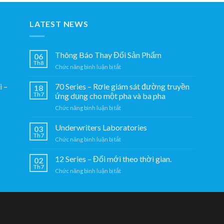
theo
và
thời
ba
gian.
LATEST NEWS
pha
Thông Báo Thay Đổi Sản Phẩm
06
Th8
ở
Chức năng bình luận bị tắt
Thông
Báo
70 Series – Rơle giám sát đường truyền
̀ –
18
Thay
Th7
ứng dụng cho một pha và ba pha
Đổi
ở
Chức năng bình luận bị tắt
Sản
70
Phẩm
Series
Underwriters Laboratories
03
–
Th7
ở
Chức năng bình luận bị tắt
Rơle
Underwriters
giám
Laboratories
12 Series – Đổi mới theo thời gian.
sát
02
Th7
đường
ở
Chức năng bình luận bị tắt
truyền
12
ứng
Series
dụng
–
cho
Đổi
một
mới
pha
theo