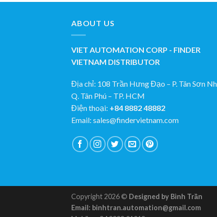
ABOUT US
VIET AUTOMATION CORP - FINDER
VIETNAM DISTRIBUTOR
Địa chỉ: 108 Trần Hưng Đạo – P. Tân Sơn Nhi
Q. Tân Phú – TP. HCM
Điện thoại:
+84 8882 48882
Email: sales@findervietnam.com
Copyright 2026 ©
Designed by Bình Trần
Email: binhtran.automation@gmail.com