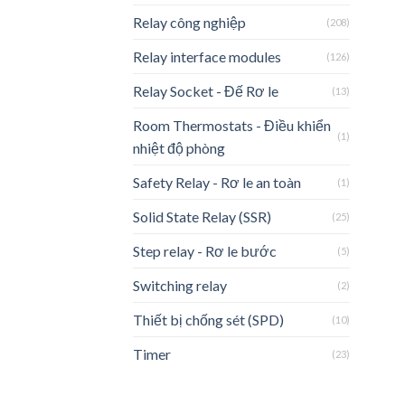
Relay công nghiệp
(208)
Relay interface modules
(126)
Relay Socket - Đế Rơ le
(13)
Room Thermostats - Điều khiển
(1)
nhiệt độ phòng
Safety Relay - Rơ le an toàn
(1)
Solid State Relay (SSR)
(25)
Step relay - Rơ le bước
(5)
Switching relay
(2)
Thiết bị chống sét (SPD)
(10)
Timer
(23)