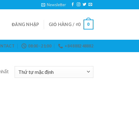
Newsletter
ĐĂNG NHẬP
GIỎ HÀNG /
₫
0
0
NTACT
08:00 - 21:00
+84 8882 48882
nhất