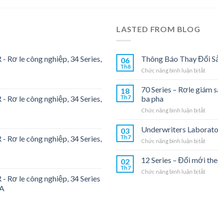
LASTED FROM BLOG
- Rơ le công nghiệp, 34 Series,
Thông Báo Thay Đổi S
06
Th8
ở
Chức năng bình luận bị tắt
Thôn
Báo
70 Series – Rơle giám 
18
Thay
- Rơ le công nghiệp, 34 Series,
Th7
ba pha
Đổi
ở
Chức năng bình luận bị tắt
Sản
70
Phẩ
Seri
Underwriters Laborato
03
–
- Rơ le công nghiệp, 34 Series,
Th7
ở
Chức năng bình luận bị tắt
Rơle
Unde
giám
Labo
12 Series – Đổi mới the
sát
02
Th7
đườn
ở
Chức năng bình luận bị tắt
truy
- Rơ le công nghiệp, 34 Series
12
ứng
6A
Seri
dụng
–
cho
Đổi
một
mới
pha