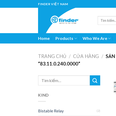
Skip
FINDER VIỆT NAM
to
content
Home
Products
Who We Are
TRANG CHỦ
/
CỬA HÀNG
/
SẢN
“83.11.0.240.0000”
KIND
Bistable Relay
(2)