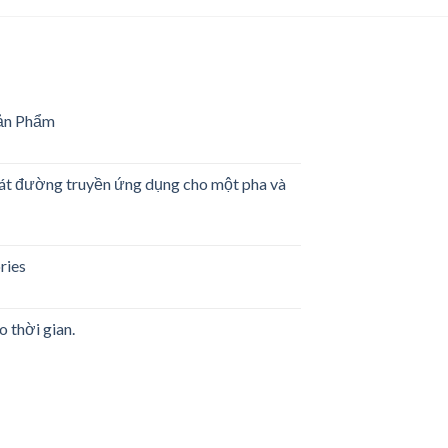
ản Phẩm
g
sát đường truyền ứng dụng cho một pha và
m
es
ries
rwriters
ratories
o thời gian.
g
ền
es