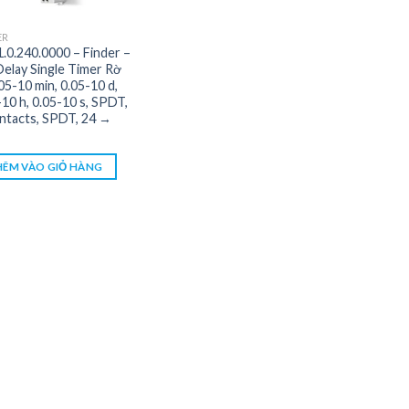
ER
1.0.240.0000 – Finder –
elay Single Timer Rờ
.05-10 min, 0.05-10 d,
-10 h, 0.05-10 s, SPDT,
ntacts, SPDT, 24 →
ÊM VÀO GIỎ HÀNG