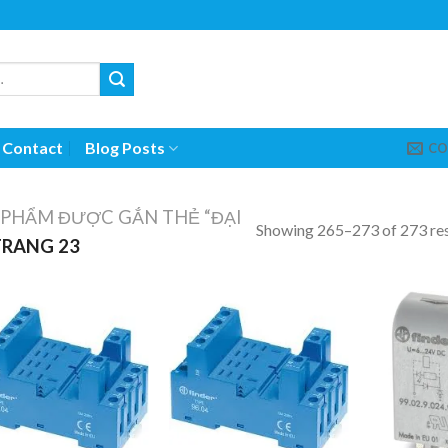
Contact
Blog Posts
CO
 PHẨM ĐƯỢC GẮN THẺ “ĐẠI
Showing 265–273 of 273 res
RANG 23