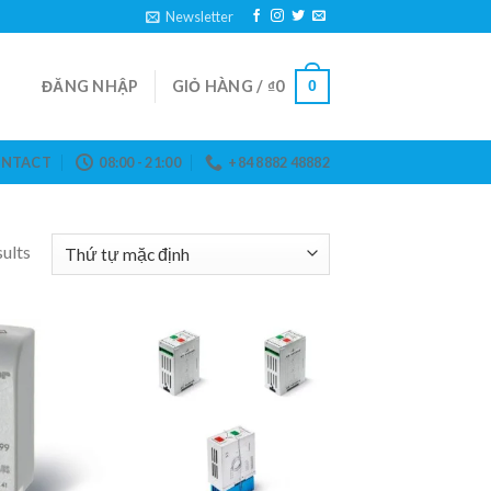
Newsletter
ĐĂNG NHẬP
GIỎ HÀNG /
₫
0
0
NTACT
08:00 - 21:00
+84 8882 48882
ults