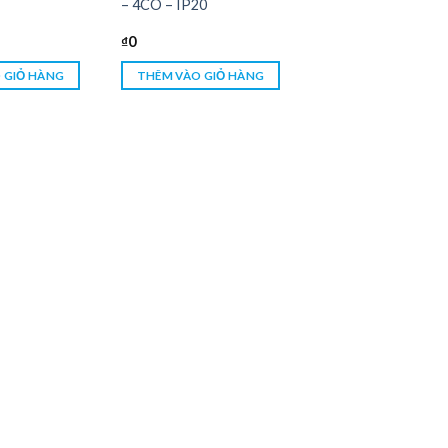
– 4CO – IP20
₫
0
 GIỎ HÀNG
THÊM VÀO GIỎ HÀNG