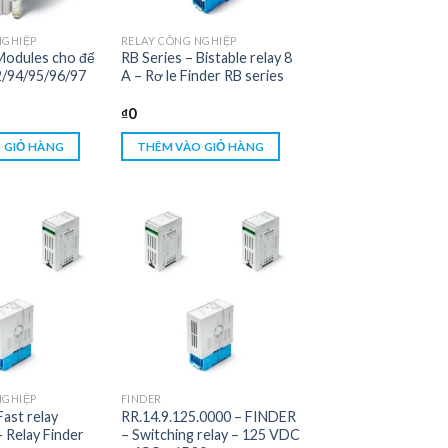
NGHIỆP
RELAY CÔNG NGHIỆP
 Modules cho đế
RB Series – Bistable relay 8
2/94/95/96/97
A – Rơ le Finder RB series
₫
0
 GIỎ HÀNG
THÊM VÀO GIỎ HÀNG
NGHIỆP
FINDER
Fast relay
RR.14.9.125.0000 – FINDER
 Relay Finder
– Switching relay – 125 VDC