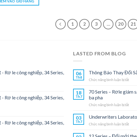
ÊM VÀO GIỎ HÀNG
1
2
3
…
20
21
LASTED FROM BLOG
- Rơ le công nghiệp, 34 Series,
Thông Báo Thay Đổi S
06
Th8
ở
Chức năng bình luận bị tắt
Thôn
Báo
70 Series – Rơle giám 
18
Thay
- Rơ le công nghiệp, 34 Series,
Th7
ba pha
Đổi
ở
Chức năng bình luận bị tắt
Sản
70
Phẩ
Seri
Underwriters Laborato
03
–
- Rơ le công nghiệp, 34 Series,
Th7
ở
Chức năng bình luận bị tắt
Rơle
Unde
giám
Labo
12 Series – Đổi mới the
sát
02