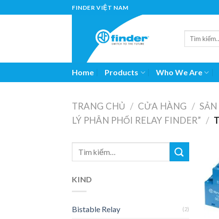
Skip
FINDER VIỆT NAM
to
content
Home
Products
Who We Are
TRANG CHỦ
/
CỬA HÀNG
/
SẢN
LÝ PHÂN PHỐI RELAY FINDER”
/
T
KIND
Bistable Relay
(2)