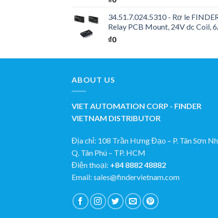
34.51.7.024.5310 - Rơ le FINDER 
Relay PCB Mount, 24V dc Coil, 
₫
0
ABOUT US
VIET AUTOMATION CORP - FINDER
VIETNAM DISTRIBUTOR
Địa chỉ: 108 Trần Hưng Đạo – P. Tân Sơn Nhi
Q. Tân Phú – TP. HCM
Điện thoại:
+84 8882 48882
Email: sales@findervietnam.com