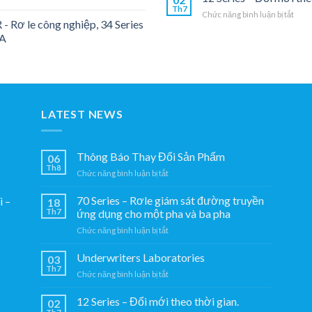
Th7
đườn
ở
Chức năng bình luận bị tắt
truy
- Rơ le công nghiệp, 34 Series
12
ứng
6A
Seri
dụng
–
cho
Đổi
một
mới
pha
theo
và
thời
ba
gian.
LATEST NEWS
pha
Thông Báo Thay Đổi Sản Phẩm
06
Th8
ở
Chức năng bình luận bị tắt
Thông
Báo
70 Series – Rơle giám sát đường truyền
̀ –
18
Thay
Th7
ứng dụng cho một pha và ba pha
Đổi
ở
Chức năng bình luận bị tắt
Sản
70
Phẩm
Series
Underwriters Laboratories
03
–
Th7
ở
Chức năng bình luận bị tắt
Rơle
Underwriters
giám
Laboratories
12 Series – Đổi mới theo thời gian.
sát
02