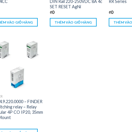
 4CC
DIN Rail 220-250VDC 8A 4c
RR Series
SET RESET AgNi
₫
0
₫
0
ÊM VÀO GIỎ HÀNG
THÊM VÀO GIỎ HÀNG
THÊM VÀO
ER
4.9.220.0000 – FINDER
tching relay – Relay
lar 4P CO IP20, 35mm
 Mount