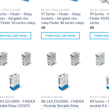
Y CÔNG NGHIỆP
RELAY CÔNG NGHIỆP
RELAY CÔNG 
ries – Finder – Relay
97 Series – Finder – Relay
99 Series –
ets – Đế giành cho
Sockets – Đế giành cho
Finder 90/9
 Finder 56 series relays
relay Finder 46 series relays
series
₫
0
₫
0
ÊM VÀO GIỎ HÀNG
THÊM VÀO GIỎ HÀNG
THÊM VÀO
ABLE RELAY
BISTABLE RELAY
RELAY CÔNG 
4.9.125.0000 – FINDER
RB.14.9.250.0000 – FINDER
RR Series – 
stable Relay 125VDC
– Modular Bistable Relay
module 8 A –