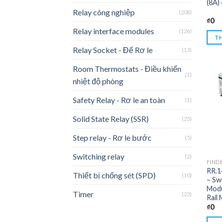
(8A)
Relay công nghiệp
(208)
₫
0
Relay interface modules
(126)
TH
Relay Socket - Đế Rơ le
(13)
Room Thermostats - Điều khiển
(1)
nhiệt độ phòng
Safety Relay - Rơ le an toàn
(1)
Solid State Relay (SSR)
(25)
Step relay - Rơ le bước
(5)
Switching relay
(2)
FIND
RR.1
Thiết bị chống sét (SPD)
(10)
– Swi
Modu
Timer
(23)
Rail
₫
0