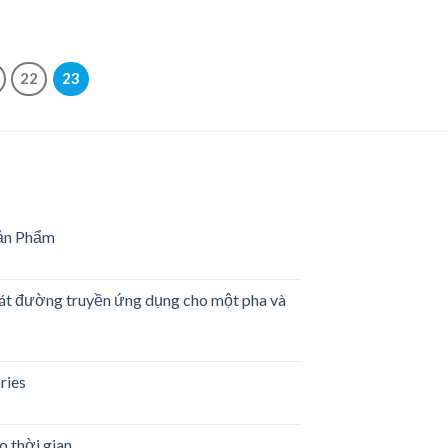
22
23
ản Phẩm
g
sát đường truyền ứng dụng cho một pha và
m
es
ries
rwriters
ratories
o thời gian.