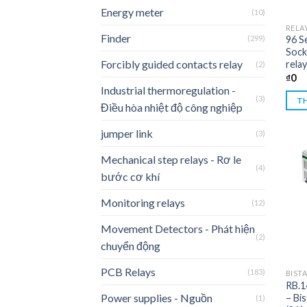
Energy meter
(10)
RELA
Finder
(299)
96 Se
Sock
Forcibly guided contacts relay
relay
(2)
₫
0
Industrial thermoregulation -
(3)
TH
Điều hòa nhiệt độ công nghiệp
jumper link
(3)
Mechanical step relays - Rơ le
(4)
bước cơ khí
Monitoring relays
(12)
Movement Detectors - Phát hiện
(2)
chuyển động
PCB Relays
(183)
BIST
RB.1
Power supplies - Nguồn
– Bi
(1)