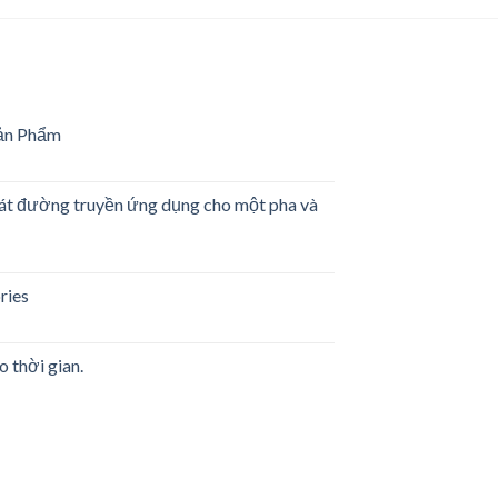
ản Phẩm
g
sát đường truyền ứng dụng cho một pha và
m
es
ries
rwriters
ratories
o thời gian.
g
ền
es