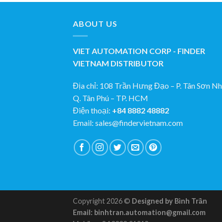
ABOUT US
VIET AUTOMATION CORP - FINDER
VIETNAM DISTRIBUTOR
Địa chỉ: 108 Trần Hưng Đạo – P. Tân Sơn Nhi
Q. Tân Phú – TP. HCM
Điện thoại:
+84 8882 48882
Email: sales@findervietnam.com
Copyright 2026 ©
Designed by Bình Trần
Email: binhtran.automation@gmail.com