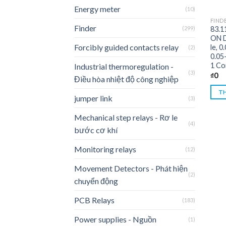
Energy meter
(10)
FIND
Finder
(299)
83.1
ON D
Forcibly guided contacts relay
le, 0
(2)
0.05
1 Co
Industrial thermoregulation -
(3)
₫
0
Điều hòa nhiệt độ công nghiệp
TH
jumper link
(3)
Mechanical step relays - Rơ le
(4)
bước cơ khí
Monitoring relays
(12)
Movement Detectors - Phát hiện
(2)
chuyển động
PCB Relays
(183)
Power supplies - Nguồn
(1)