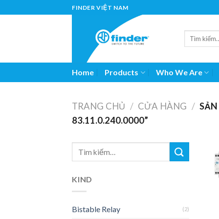
Skip
FINDER VIỆT NAM
to
content
Home
Products
Who We Are
TRANG CHỦ
/
CỬA HÀNG
/
SẢN
83.11.0.240.0000”
KIND
Bistable Relay
(2)