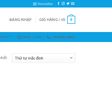
Newsletter
ĐĂNG NHẬP
GIỎ HÀNG /
₫
0
0
NTACT
08:00 - 21:00
+84 8882 48882
nhất