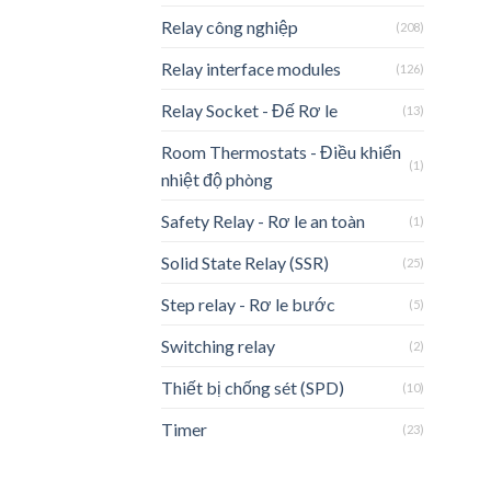
Relay công nghiệp
(208)
Relay interface modules
(126)
Relay Socket - Đế Rơ le
(13)
Room Thermostats - Điều khiển
(1)
nhiệt độ phòng
Safety Relay - Rơ le an toàn
(1)
Solid State Relay (SSR)
(25)
Step relay - Rơ le bước
(5)
Switching relay
(2)
Thiết bị chống sét (SPD)
(10)
Timer
(23)