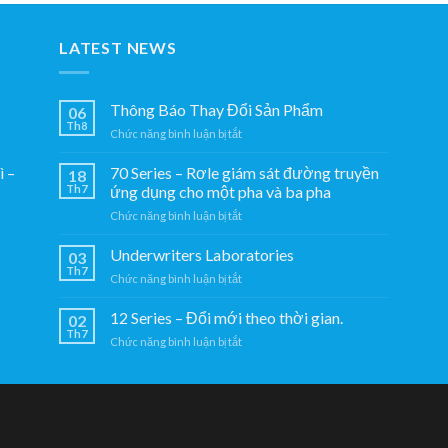
theo
và
thời
ba
gian.
LATEST NEWS
pha
Thông Báo Thay Đổi Sản Phẩm
06
Th8
ở
Chức năng bình luận bị tắt
Thông
Báo
70 Series – Rơle giám sát đường truyền
̀ –
18
Thay
Th7
ứng dụng cho một pha và ba pha
Đổi
ở
Chức năng bình luận bị tắt
Sản
70
Phẩm
Series
Underwriters Laboratories
03
–
Th7
ở
Chức năng bình luận bị tắt
Rơle
Underwriters
giám
Laboratories
12 Series – Đổi mới theo thời gian.
sát
02
Th7
đường
ở
Chức năng bình luận bị tắt
truyền
12
ứng
Series
dụng
–
cho
Đổi
một
mới
pha
theo