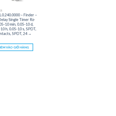
ER
1.0.240.0000 – Finder –
elay Single Timer Rờ
.05-10 min, 0.05-10 d,
-10 h, 0.05-10 s, SPDT,
ntacts, SPDT, 24 →
ÊM VÀO GIỎ HÀNG