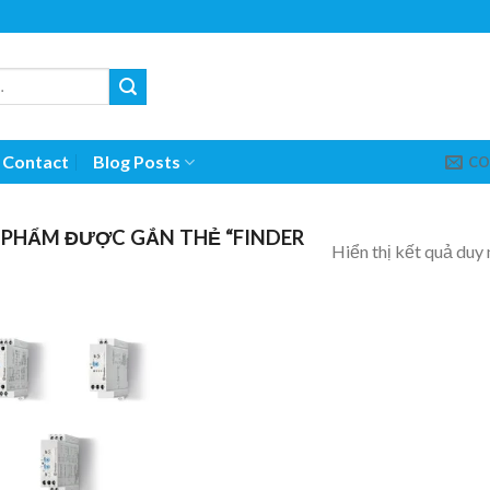
Contact
Blog Posts
CO
 PHẨM ĐƯỢC GẮN THẺ “FINDER
Hiển thị kết quả duy 