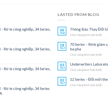
LASTED FROM BLOG
- Rơ le công nghiệp, 34 Series,
Thông Báo Thay Đổi S
06
Th8
ở
Chức năng bình luận bị tắt
Thôn
Báo
70 Series – Rơle giám 
18
Thay
- Rơ le công nghiệp, 34 Series,
Th7
ba pha
Đổi
ở
Chức năng bình luận bị tắt
Sản
70
Phẩ
Seri
Underwriters Laborato
03
–
- Rơ le công nghiệp, 34 Series,
Th7
ở
Chức năng bình luận bị tắt
Rơle
Unde
giám
Labo
12 Series – Đổi mới the
sát
02
Th7
đườn
ở
Chức năng bình luận bị tắt
truy
- Rơ le công nghiệp, 34 Series
12
ứng
6A
Seri
dụng
–
cho
Đổi
một
mới
pha