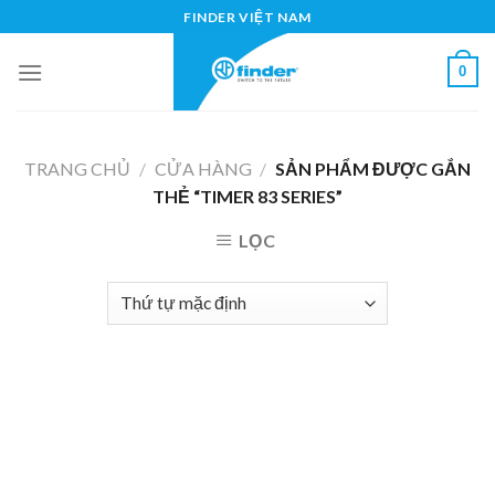
Skip
FINDER VIỆT NAM
to
content
0
TRANG CHỦ
/
CỬA HÀNG
/
SẢN PHẨM ĐƯỢC GẮN
THẺ “TIMER 83 SERIES”
LỌC