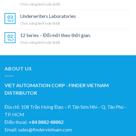
ở
Chức năng bình luận bị tắt
Sản
70
Phẩm
Series
Underwriters Laboratories
03
–
Th7
ở
Chức năng bình luận bị tắt
Rơle
Underwriters
giám
Laboratories
12 Series – Đổi mới theo thời gian.
sát
02
Th7
đường
ở
Chức năng bình luận bị tắt
truyền
12
ứng
Series
dụng
–
cho
Đổi
một
ABOUT US
mới
pha
theo
và
thời
ba
gian.
VIET AUTOMATION CORP - FINDER VIETNAM
pha
DISTRIBUTOR
Địa chỉ: 108 Trần Hưng Đạo – P. Tân Sơn Nhì – Q. Tân Phú –
TP. HCM
Điện thoại:
+84 8882 48882
Email: sales@findervietnam.com