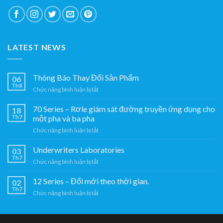
LATEST NEWS
Thông Báo Thay Đổi Sản Phẩm
06
Th8
ở
Chức năng bình luận bị tắt
Thông
Báo
70 Series – Rơle giám sát đường truyền ứng dụng cho
18
Thay
Th7
một pha và ba pha
Đổi
ở
Chức năng bình luận bị tắt
Sản
70
Phẩm
Series
Underwriters Laboratories
03
–
Th7
ở
Chức năng bình luận bị tắt
Rơle
Underwriters
giám
Laboratories
12 Series – Đổi mới theo thời gian.
sát
02
Th7
đường
ở
Chức năng bình luận bị tắt
truyền
12
ứng
Series
dụng
–
cho