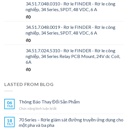
34.51.7.048.0310 - Rơ le FINDER - Rơ le công
nghiệp, 34 Series, SPDT, 48 VDC, 6 A
₫
0
34.51.7.048.0019 - Rơ le FINDER - Rơ le công
nghiệp, 34 Series, SPDT, 48 VDC, 6 A
₫
0
34.51.7.024.5310 - Rơ le FINDER - Rơ le công
nghiệp, 34 Series Relay PCB Mount, 24V dc Coil,
6A
₫
0
LASTED FROM BLOG
Thông Báo Thay Đổi Sản Phẩm
06
Th8
ở
Chức năng bình luận bị tắt
Thông
Báo
70 Series – Rơle giám sát đường truyền ứng dụng cho
18
Thay
Th7
một pha và ba pha
Đổi