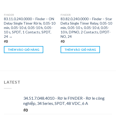
FINDER
FINDER
83.11.0.240.0000 – Finder – ON
83.82.0.240.0000 – Finder – Star
Delay Single Timer Rờ le, 0.05-10
Delta Single Timer Relay, 0.05-10
min, 0.05-10 d, 0.05-10 h, 0.05-
min, 0.05-10 s, 0.05-10 d, 0.05-
10 s, SPDT, 1 Contacts, SPDT,
10 h, DPNO, 2 Contacts, DPDT-
24 →
NO, 24
₫
0
₫
0
THÊM VÀO GIỎ HÀNG
THÊM VÀO GIỎ HÀNG
LATEST
34.51.7.048.4010 - Rơ le FINDER - Rơ le công
nghiệp, 34 Series, SPDT, 48 VDC, 6 A
₫
0