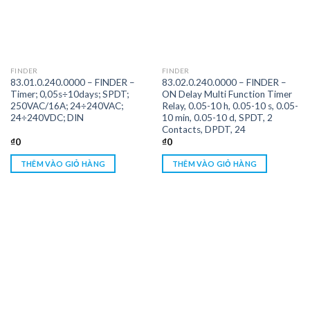
FINDER
FINDER
83.01.0.240.0000 – FINDER –
83.02.0.240.0000 – FINDER –
Timer; 0,05s÷10days; SPDT;
ON Delay Multi Function Timer
250VAC/16A; 24÷240VAC;
Relay, 0.05-10 h, 0.05-10 s, 0.05-
24÷240VDC; DIN
10 min, 0.05-10 d, SPDT, 2
Contacts, DPDT, 24
₫
0
₫
0
THÊM VÀO GIỎ HÀNG
THÊM VÀO GIỎ HÀNG